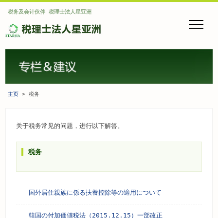
税务及会计伙伴 税理士法人星亚洲
主页
最新资讯
业务介绍
税务Q&A
公司介绍
专栏&建议
主页
> 税务
资格者介绍
链接
公司介绍
关于税务常见的问题，进行以下解答。
招聘信息
顾客之声
地图导航
税理士法人星亚洲的特征
税务
隐私权保护
线上咨询
请通过邮件联系我们
国外居住親族に係る扶養控除等の適用について
线上咨询
韓国の付加価値税法（2015.12.15）一部改正