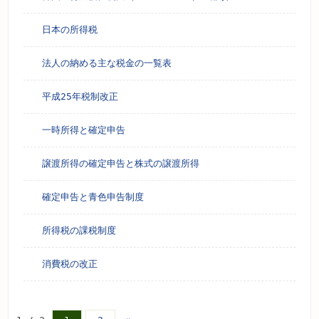
如果要电话咨询，请从这里联系
日本の所得税
03-6865-5197
（日本境内电话直通，中文对应）
法人の納める主な税金の一覧表
平成25年税制改正
0081-50-6865-5197
（海外电话直通，中文对应）
一時所得と確定申告
营业时间 09:00～17:00（工作日）
Wechat：starsia05068655197
譲渡所得の確定申告と株式の譲渡所得
用其他语言查看请点击这里
確定申告と青色申告制度
Japanese
Korean
所得税の課税制度
消費税の改正